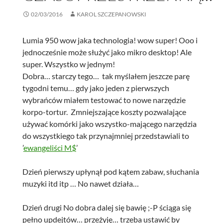
02/03/2016
KAROL SZCZEPANOWSKI
Lumia 950 wow jaka technologia! wow super! Ooo i
jednocześnie może służyć jako mikro desktop! Ale
super. Wszystko w jednym!
Dobra… starczy tego… tak myślałem jeszcze parę
tygodni temu… gdy jako jeden z pierwszych
wybrańców miałem testować to nowe narzędzie
korpo-tortur. Zmniejszające koszty pozwalające
używać komórki jako wszystko-mającego narzędzia
do wszystkiego tak przynajmniej przedstawiali to
’
ewangeliści M$
’
Dzień pierwszy upłynął pod kątem zabaw, słuchania
muzyki itd itp … No nawet działa…
Dzień drugi No dobra dalej się bawię ;-P ściąga się
pełno updejtów… przeżyję… trzeba ustawić by