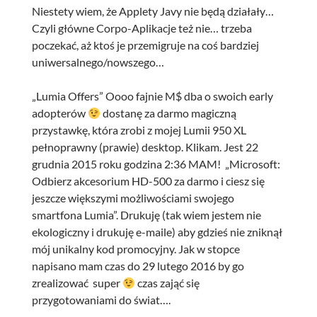
Niestety wiem, że Applety Javy nie będą działały…
Czyli główne Corpo-Aplikacje też nie… trzeba
poczekać, aż ktoś je przemigruje na coś bardziej
uniwersalnego/nowszego…
„Lumia Offers” Oooo fajnie M$ dba o swoich early
adopterów
dostanę za darmo magiczną
przystawkę, która zrobi z mojej Lumii 950 XL
pełnoprawny (prawie) desktop. Klikam. Jest 22
grudnia 2015 roku godzina 2:36 MAM! „Microsoft:
Odbierz akcesorium HD-500 za darmo i ciesz się
jeszcze większymi możliwościami swojego
smartfona Lumia”. Drukuję (tak wiem jestem nie
ekologiczny i drukuję e-maile) aby gdzieś nie zniknął
mój unikalny kod promocyjny. Jak w stopce
napisano mam czas do 29 lutego 2016 by go
zrealizować super
czas zająć się
przygotowaniami do świat….