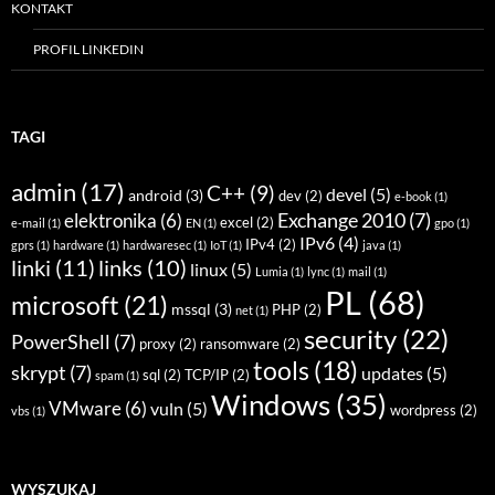
KONTAKT
PROFIL LINKEDIN
TAGI
admin
(17)
C++
(9)
devel
(5)
android
(3)
dev
(2)
e-book
(1)
Exchange 2010
(7)
elektronika
(6)
excel
(2)
e-mail
(1)
EN
(1)
gpo
(1)
IPv6
(4)
IPv4
(2)
gprs
(1)
hardware
(1)
hardwaresec
(1)
IoT
(1)
java
(1)
linki
(11)
links
(10)
linux
(5)
Lumia
(1)
lync
(1)
mail
(1)
PL
(68)
microsoft
(21)
mssql
(3)
PHP
(2)
net
(1)
security
(22)
PowerShell
(7)
proxy
(2)
ransomware
(2)
tools
(18)
skrypt
(7)
updates
(5)
sql
(2)
TCP/IP
(2)
spam
(1)
Windows
(35)
VMware
(6)
vuln
(5)
wordpress
(2)
vbs
(1)
WYSZUKAJ