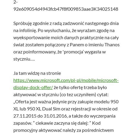
2-
92e609054d4943fcb47f8f009853aae3K34025148
Spróbuję zgodnie z radą zadzwonić następnego dnia
na infolinię. Po wysłuchaniu, że wyrażam zgodę na
wyeksportowanie moich danych praktycznie na cały
świat zostałem połączony z Panem o imieniu Thanos
oraz poinformowany, że 'promocja’ wygasła w
styczniu….
Ja tam widzę na stronie
https://www.microsoft.com/pl-pl/mobile/microsoft-
display-dock-offer/
że tylko ofertę trzeba było
aktywować w styczniu (co tez uczyniłem) cytat:
„Oferta jest ważna jedynie przy zakupie modelu 950
XL lub 950 XL Dual Sim oraz rejestracji w okresie od
27.11.2015 do 31.01.2016, a także do wyczerpania
zapasów. ” ciekawie zaczyna się dalej: ” Kod
promocyjny aktywować należy za pośrednictwem