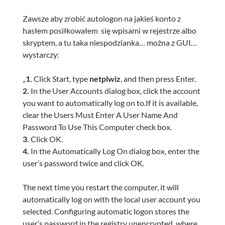
Zawsze aby zrobić autologon na jakieś konto z
hasłem posiłkowałem się wpisami w rejestrze albo
skryptem, a tu taka niespodzianka… można z GUI…
wystarczy:
„
1.
Click Start, type
netplwiz
, and then press Enter.
2.
In the User Accounts dialog box, click the account
you want to automatically log on to.If it is available,
clear the Users Must Enter A User Name And
Password To Use This Computer check box.
3.
Click OK.
4.
In the Automatically Log On dialog box, enter the
user’s password twice and click OK.
The next time you restart the computer, it will
automatically log on with the local user account you
selected. Configuring automatic logon stores the
user’s password in the registry unencrypted, where