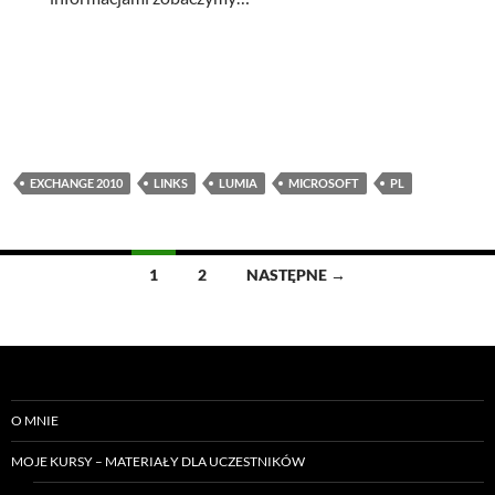
EXCHANGE 2010
LINKS
LUMIA
MICROSOFT
PL
Nawigacja
1
2
NASTĘPNE →
po
wpisach
O MNIE
MOJE KURSY – MATERIAŁY DLA UCZESTNIKÓW