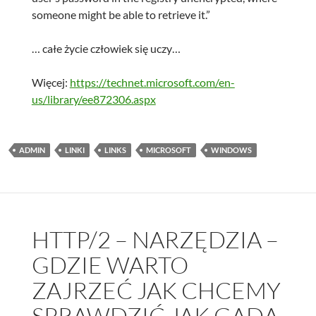
someone might be able to retrieve it.”
… całe życie człowiek się uczy…
Więcej:
https://technet.microsoft.com/en-
us/library/ee872306.aspx
ADMIN
LINKI
LINKS
MICROSOFT
WINDOWS
HTTP/2 – NARZĘDZIA –
GDZIE WARTO
ZAJRZEĆ JAK CHCEMY
SPRAWDZIĆ JAK GADA