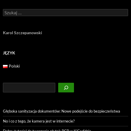
Szukaj:
Karol Szczepanowski
JĘZYK
Polski
Szukaj
Głęboka sanityzacja dokumentów: Nowe podejście do bezpieczeństwa
No i co z tego, że kamera jest w internecie?
Dobry tutorial do tworzenia płytek PCB w KiCad’dzie