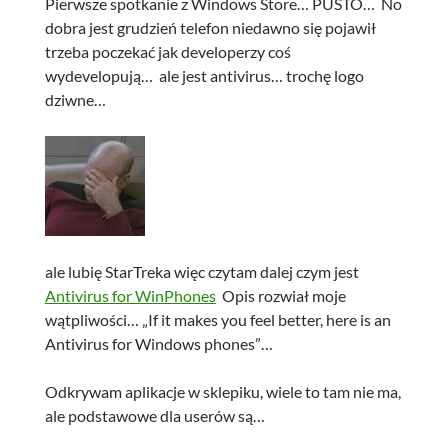
Pierwsze spotkanie z Windows Store… PUSTO… No
dobra jest grudzień telefon niedawno się pojawił
trzeba poczekać jak developerzy coś
wydevelopują… ale jest antivirus… trochę logo
dziwne…
ale lubię StarTreka więc czytam dalej czym jest
Antivirus for WinPhones
Opis rozwiał moje
wątpliwości… „If it makes you feel better, here is an
Antivirus for Windows phones”…
Odkrywam aplikacje w sklepiku, wiele to tam nie ma,
ale podstawowe dla userów są…