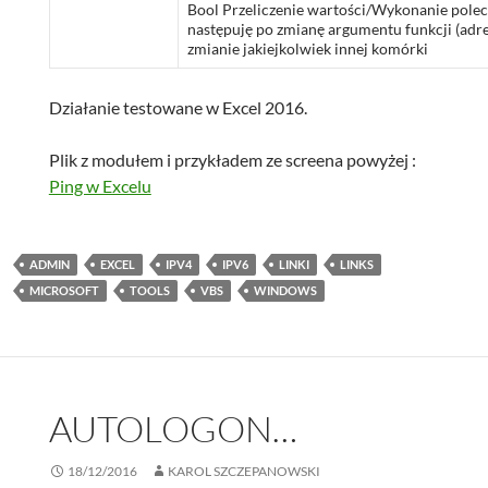
Bool Przeliczenie wartości/Wykonanie polec
następuję po zmianę argumentu funkcji (adre
zmianie jakiejkolwiek innej komórki
Działanie testowane w Excel 2016.
Plik z modułem i przykładem ze screena powyżej :
Ping w Excelu
ADMIN
EXCEL
IPV4
IPV6
LINKI
LINKS
MICROSOFT
TOOLS
VBS
WINDOWS
AUTOLOGON…
18/12/2016
KAROL SZCZEPANOWSKI