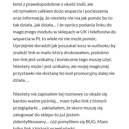
kimś z prawdopodobnie z okolić Indii, ale
otrzymałem całkiem dużo wsparcia i pocieszenia
oraz informację, że niestety nie ma jak pomóc bo to
tak działa.. jak działa… i że oprócz podania linku do
magicznego modułu w sklepach w UK i telefonów do
wsparcia w PL to wiele mi nie może pomóc.
Uprzejmie doradził jak poszukać kosz w outlooku by
znaleźć link w mailu który drukowałem, podobno
ten link jest unikalny, i koniecznie tego muszę użyć.
Niestety może i jest unikalny, ale mojej magicznej
przystawki nie dostanę bo kod promocyjny dalej nie
działa….
Niestety nie zapisałem tej rozmowy co okaże się
bardzo ważne później… mam tylko link z historii
przeglądarki… zakładałem, że skoro muszę się
zalogować do sklepu to już jestem
zidentyfikowany… cóż pomyliłem się BUG. Mam
tylko link z historii przeglądarki: