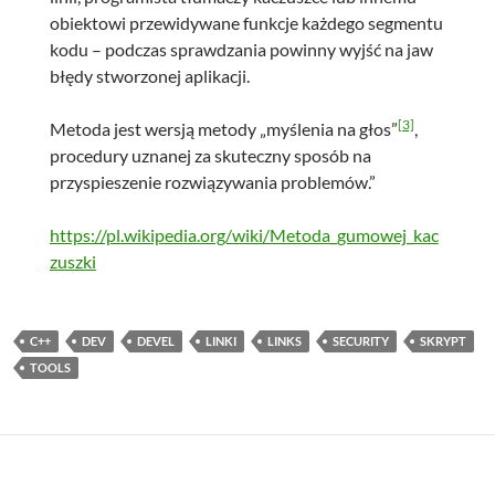
obiektowi przewidywane funkcje każdego segmentu
kodu – podczas sprawdzania powinny wyjść na jaw
błędy stworzonej aplikacji.
[3]
Metoda jest wersją metody „myślenia na głos”
,
procedury uznanej za skuteczny sposób na
przyspieszenie rozwiązywania problemów.”
https://pl.wikipedia.org/wiki/Metoda_gumowej_kac
zuszki
C++
DEV
DEVEL
LINKI
LINKS
SECURITY
SKRYPT
TOOLS