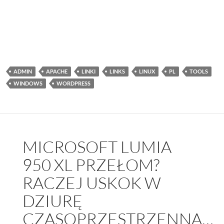
ADMIN
APACHE
LINKI
LINKS
LINUX
PL
TOOLS
WINDOWS
WORDPRESS
MICROSOFT LUMIA
950 XL PRZEŁOM?
RACZEJ USKOK W
DZIURĘ
CZASOPRZESTRZENNĄ…