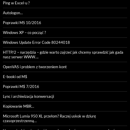
Ping w Excel-u ?
Autologon…
Poprawki MS 10/2016
Windows XP – co począć ?
Windows Update Error Code 80244018
HTTP/2 – narzędzia – gdzie warto zajrzeć jak chcemy sprawdzić jak gada
nasz serwer WWW….
OpenVAS i problem z tworzeniem kont
E-booki od M$
Poprawki M$ 7/2016
Lync i archiwizacja konwersacji
Kopiowanie MBR…
Microsoft Lumia 950 XL przełom? Raczej uskok w dziurę
czasoprzestrzenną…