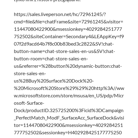
https://sales.liveperson.net/hc/72961245/?
cmd=file&file=chatFrame&site=72961245&visitor=
11447080422900&msessionkey=4029284251777
752502&siteContainer=Secondary4&LEAppKey=f9
07f2d9acd64b7f8c00b83bed3c2822&SV!chat-
button-name=chat-store-sales-en-us&SV!chat-
button-room=chat-store-sales-en-
us&referrer=%28button%20dynamic-button:chat-
store-sales-en-
us%28Buy%20Surface%20Dock%20-
%20Microsoft%20Store%29%29%20http%3A//ww
w.microsoftstore.com/store/msusa/en_US/pdp/Micr
osoft-Surface-
Dock/productID.325725200%3Ficid%3DCampaign
_PerfectMatch_ModF_SurfaceAcc_SurfaceDock&visi
tor=11447080422900&msessionkey=4029284251
777752502&sessionkey=H402928425177775250