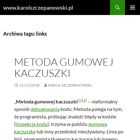
Przejdź
Szukaj
www.karolszczepanowski.pl
do
MENU
treści
GŁÓWN
Archiwa tagu: links
METODA GUMOWEJ
KACZUSZKI
21/11/2018
KAROL SZCZEPANOWSKI
[1]
[2]
„
Metoda gumowej kaczuszki
– nieformalny
sposób
debugowania
kodu. Metoda polega na tym,
że programista, próbując znaleźć błędy w kodzie
(
inspekcja kodu
), trzyma w pobliżu
gumową
kaczuszkę
lub inny przedmiot nieożywiony. Linia po
linii, programista tłumaczy kaczuszce lub innemu