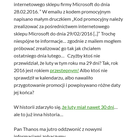
internetowego sklepu firmy Microsoft do dnia
28.02.2016. ” W emailu z kodem promocyjnym
napisano małym druczkiem „Kod promocyjny należy
zrealizować za pośrednictwem internetowego
sklepu Microsoft do dnia 29/02/2016 [..]” Trochę
niespójne te informacje… zgodnie z mailem mogłem
próbować zrealizować go tak jak chciałem
ostatniego dnia lutego… Czyżby ktoś nie
przewidział, że luty w tym roku ma 29 dni? Tak, rok
2016 jest rokiem
przestepnym!
Albo ktoś nie
sprawdził w kalendarzu, albo nawaliło
przygotowanie promocji i powpisywano różne daty
jej końca?
W historii zdarzyło się,
że luty miał nawet 30 dni
…
ale to już inna historia…
Pan Thanos ma jutro oddzwonić z nowymi
informacjami zobaczymy…