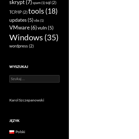
skrypt
(7)
sql
(2)
spam
(1)
tools
(18)
TCP/IP
(2)
updates
(5)
vbs
(1)
VMware
(6)
vuln
(5)
Windows
(35)
wordpress
(2)
WYSZUKAJ
Szukaj:
Karol Szczepanowski
JĘZYK
Polski