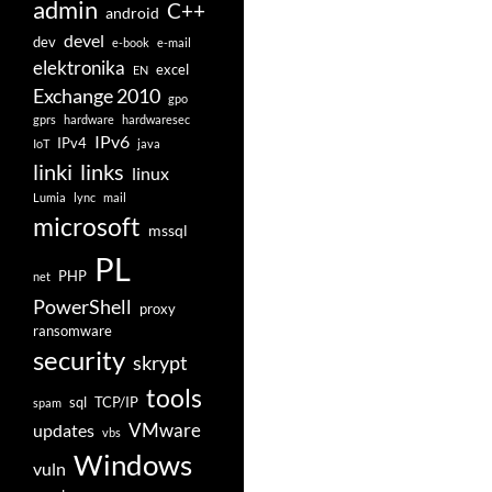
admin
C++
android
devel
dev
e-book
e-mail
elektronika
excel
EN
Exchange 2010
gpo
gprs
hardware
hardwaresec
IPv6
IPv4
IoT
java
linki
links
linux
Lumia
lync
mail
microsoft
mssql
PL
PHP
net
PowerShell
proxy
ransomware
security
skrypt
tools
sql
TCP/IP
spam
VMware
updates
vbs
Windows
vuln