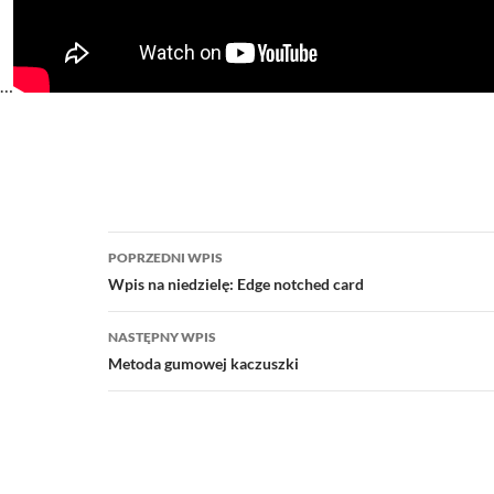
t…
Nawigacja
POPRZEDNI WPIS
wpisu
Wpis na niedzielę: Edge notched card
NASTĘPNY WPIS
Metoda gumowej kaczuszki