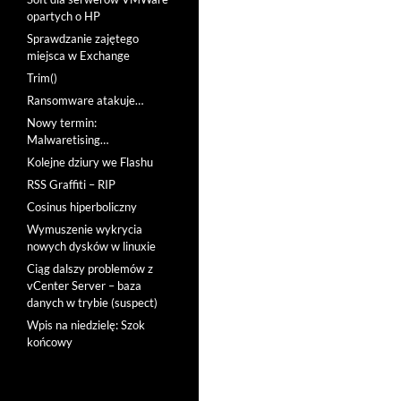
opartych o HP
Sprawdzanie zajętego
miejsca w Exchange
Trim()
Ransomware atakuje…
Nowy termin:
Malwaretising…
Kolejne dziury we Flashu
RSS Graffiti – RIP
Cosinus hiperboliczny
Wymuszenie wykrycia
nowych dysków w linuxie
Ciąg dalszy problemów z
vCenter Server – baza
danych w trybie (suspect)
Wpis na niedzielę: Szok
końcowy