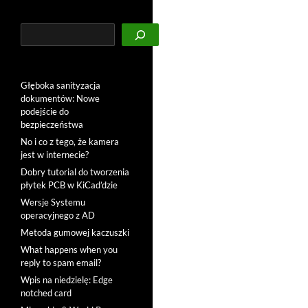
Szukaj
Głęboka sanityzacja
dokumentów: Nowe
podejście do
bezpieczeństwa
No i co z tego, że kamera
jest w internecie?
Dobry tutorial do tworzenia
płytek PCB w KiCad’dzie
Wersje Systemu
operacyjnego z AD
Metoda gumowej kaczuszki
What happens when you
reply to spam email?
Wpis na niedzielę: Edge
notched card