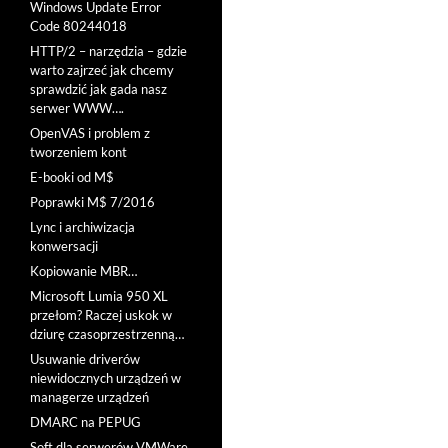
Windows Update Error
Code 80244018
HTTP/2 – narzędzia – gdzie
warto zajrzeć jak chcemy
sprawdzić jak gada nasz
serwer WWW….
OpenVAS i problem z
tworzeniem kont
E-booki od M$
Poprawki M$ 7/2016
Lync i archiwizacja
konwersacji
Kopiowanie MBR…
Microsoft Lumia 950 XL
przełom? Raczej uskok w
dziurę czasoprzestrzenną…
Usuwanie driverów
niewidocznych urządzeń w
managerze urządzeń
DMARC na PEPUG
Soft dla serwerów VMWare