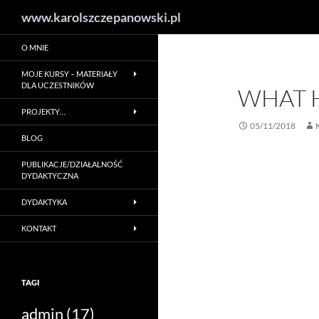
Szukaj
www.karolszczepanowski.pl
Przejdź
O MNIE
do
treści
MOJE KURSY – MATERIAŁY
DLA UCZESTNIKÓW
WHAT H
PROJEKTY…
05/11/2018
BLOG
PUBLIKACJE/DZIAŁALNOŚĆ
DYDAKTYCZNA
DYDAKTYKA
KONTAKT
TAGI
admin
(17)