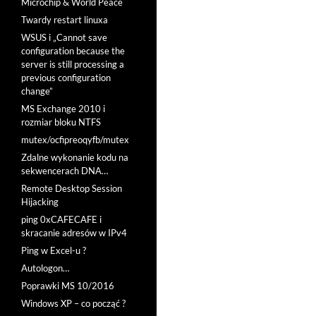
Microchip & World Peace
Twardy restart linuxa
WSUS i „Cannot save
configuration because the
server is still processing a
previous configuration
change”
MS Exchange 2010 i
rozmiar bloku NTFS
mutex/ocfipreoqyfb/mutex
Zdalne wykonanie kodu na
sekwencerach DNA…
Remote Desktop Session
Hijacking
ping 0xCAFECAFE i
skracanie adresów w IPv4
Ping w Excel-u ?
Autologon…
Poprawki MS 10/2016
Windows XP – co począć ?