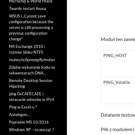
Microchip & World Peace
Twardy restart linuxa
WSUS i „Cannot save
configuration because the
server is still processing a
previous configuration
Moduł ten zawie
change”
MS Exchange 2010 i
rozmiar bloku NTFS
PING_HOST
mutex/ocfipreoqyfb/mutex
Zdalne wykonanie kodu na
sekwencerach DNA…
Remote Desktop Session
PING_Volatile
Hijacking
ping 0xCAFECAFE i
skracanie adresów w IPv4
Ping w Excel-u ?
Działanie testo
Autologon…
Poprawki MS 10/2016
Plik z modułem i
Windows XP – co począć ?