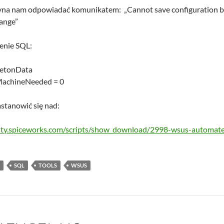
na nam odpowiadać komunikatem: „Cannot save configuration becau
hange”
enie SQL:
letonData
MachineNeeded = 0
stanowić się nad:
ity.spiceworks.com/scripts/show_download/2998-wsus-automat
SQL
TOOLS
WSUS