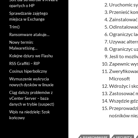
Uruchomic sy
opartych o HP
Przenieść kom
Sprawdzanie zajętego
Zainstalować
miejsca w Exchange
Odinstalować
Trim()
Ograniczyc l
Ransomware atakuje…
Uzywac altern
Nowy termin:
Malwaretising…
Ograniczyc uz
Kolejne dziury we Flashu
Jesli to mozl
Zapewnic wys
RSS Graffiti – RIP
Zweryfikować
Cosinus hiperboliczny
Microsoft
Wymuszenie wykrycia
nowych dysków w linuxie
Wdrożyc i sk
Ciąg dalszy problemów z
Zastosować m
vCenter Server – baza
Wszędzie gdz
danych w trybie (suspect)
Przeprowadzi
Wpis na niedzielę: Szok
nośników nie
końcowy
RANSOMWARE
SECURITY