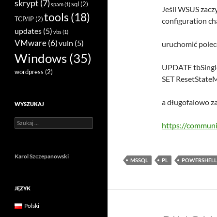
skrypt
(7)
sql
(2)
spam
(1)
Jeśli WSUS zaczy
tools
(18)
TCP/IP
(2)
configuration c
updates
(5)
vbs
(1)
VMware
(6)
vuln
(5)
uruchomić polec
Windows
(35)
UPDATE tbSing
wordpress
(2)
SET ResetState
a długofalowo za
WYSZUKAJ
Szukaj:
https://commun
Karol Szczepanowski
MSSQL
PL
POWERSHELL
JĘZYK
Polski