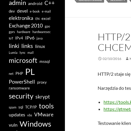
admin
C++
android
devel
dev
e-book
e-mail
elektronika
excel
EN
Exchange 2010
gpo
gprs
hardware
hardwaresec
HTTP/2
IPv6
IPv4
IoT
java
CHCEM
linki
links
linux
Lumia
lync
mail
microsoft
02/10/2016
mssql
PL
PHP
HTTP/2 staje się
net
PowerShell
proxy
Narzędzia do te
ransomware
security
skrypt
https://tools
tools
sql
TCP/IP
spam
https://gtmet
VMware
updates
vbs
Windows
Testowanie klien
vuln