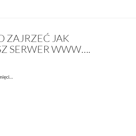
O ZAJRZEĆ JAK
SZ SERWER WWW….
amięci…