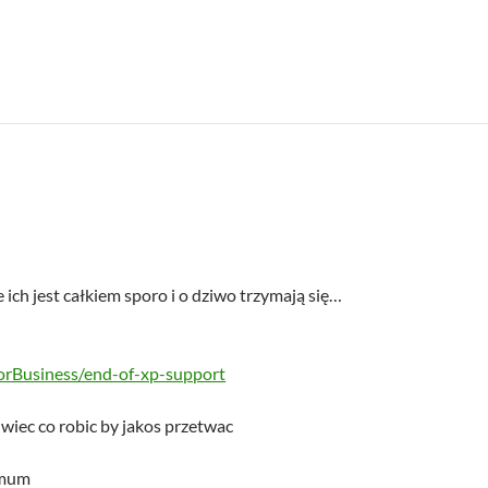
ich jest całkiem sporo i o dziwo trzymają się…
rBusiness/end-of-xp-support
 wiec co robic by jakos przetwac
imum