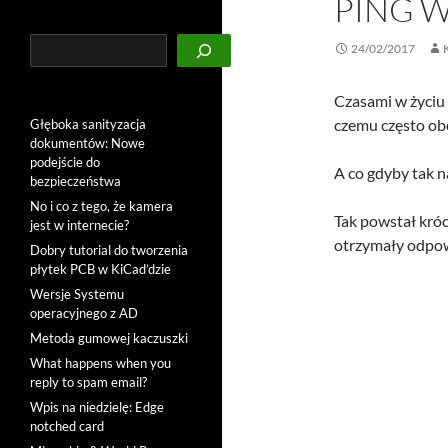
PING W
Szukaj
24/02/2017
Czasami w życiu 
czemu często obo
Głęboka sanityzacja
dokumentów: Nowe
podejście do
A co gdyby tak na
bezpieczeństwa
No i co z tego, że kamera
Tak powstał króc
jest w internecie?
otrzymały odpow
Dobry tutorial do tworzenia
płytek PCB w KiCad’dzie
Wersje Systemu
operacyjnego z AD
Metoda gumowej kaczuszki
What happens when you
reply to spam email?
Wpis na niedzielę: Edge
notched card