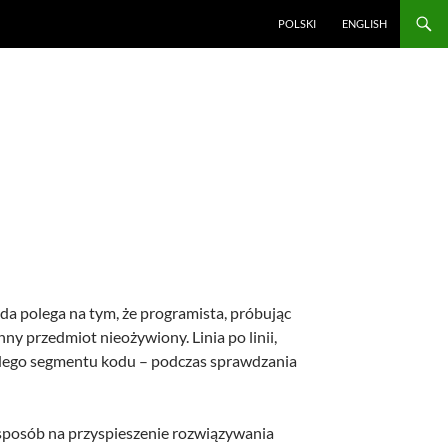
POLSKI
ENGLISH
a polega na tym, że programista, próbując
nny przedmiot nieożywiony. Linia po linii,
żdego segmentu kodu – podczas sprawdzania
 sposób na przyspieszenie rozwiązywania