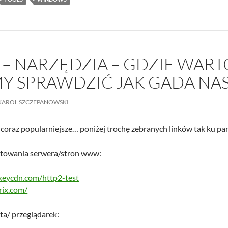
 – NARZĘDZIA – GDZIE WART
Y SPRAWDZIĆ JAK GADA NA
KAROL SZCZEPANOWSKI
 coraz popularniejsze… poniżej trochę zebranych linków tak ku p
stowania serwera/stron www:
.keycdn.com/http2-test
rix.com/
ta/ przeglądarek: