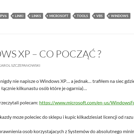
IPV6
LINKI
LINKS
MICROSOFT
TOOLS
VBS
WINDOWS
S XP – CO POCZĄĆ ?
KAROL SZCZEPANOWSKI
 nigdy nie napisze o Windows XP… a jednak… trafiłem na siec gdzie 
 łącznie kilkunastu osób które je ogarnia)…
rzeczytali polecam:
https://www.microsoft.com/en-us/WindowsFo
azdy moze poleciec do sklepu i kupic kilkadziesiat licencji od razu
prawnienia osob korzystajacych z Systemów do absolutnego min