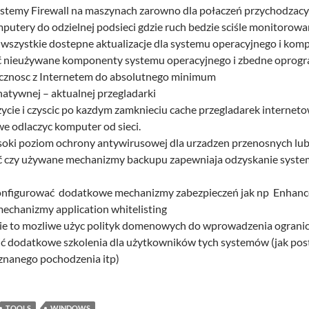
stemy Firewall na maszynach zarowno dla połaczeń przychodzacy
putery do odzielnej podsieci gdzie ruch bedzie sciśle monitorow
 wszystkie dostepne aktualizacje dla systemu operacyjnego i ko
 nieużywane komponenty systemu operacyjnego i zbedne oprog
acznosc z Internetem do absolutnego minimum
atywnej – aktualnej przegladarki
ycie i czyscic po kazdym zamknieciu cache przegladarek internet
iwe odlaczyc komputer od sieci.
oki poziom ochrony antywirusowej dla urzadzen przenosnych lub 
 czy używane mechanizmy backupu zapewniaja odzyskanie systemu
onfigurować dodatkowe mechanizmy zabezpieczeń jak np Enhanced
echanizmy application whitelisting
ie to mozliwe użyc polityk domenowych do wprowadzenia ograni
ć dodatkowe szkolenia dla użytkowników tych systemów (jak pos
znanego pochodzenia itp)
TOOLS
WINDOWS