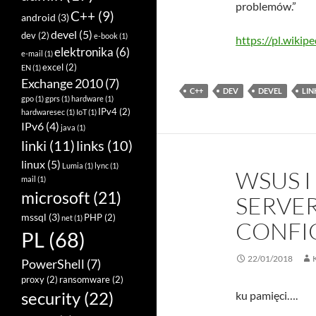
problemów.”
C++
(9)
android
(3)
devel
(5)
dev
(2)
e-book
(1)
https://pl.wiki
elektronika
(6)
e-mail
(1)
excel
(2)
EN
(1)
Exchange 2010
(7)
C++
DEV
DEVEL
LIN
gpo
(1)
gprs
(1)
hardware
(1)
IPv4
(2)
hardwaresec
(1)
IoT
(1)
IPv6
(4)
java
(1)
linki
(11)
links
(10)
linux
(5)
Lumia
(1)
lync
(1)
WSUS I
mail
(1)
microsoft
(21)
SERVER
mssql
(3)
PHP
(2)
net
(1)
CONFI
PL
(68)
22/01/2018
PowerShell
(7)
proxy
(2)
ransomware
(2)
security
(22)
ku pamięci….