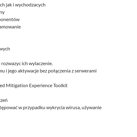
ch jak i wychodzacych
any
mponentów
ramowanie
owych
rozwazyc ich wylaczenie.
 i jego aktywacje bez połączenia z serwerami
 Mitigation Experience Toolkit
czeń
tępować w przypadku wykrycia wirusa, używanie