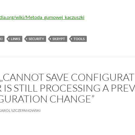
pedia.org/wiki/Metoda_gumowej_kaczuszki
KI
LINKS
SECURITY
SKRYPT
TOOLS
 „CANNOT SAVE CONFIGURAT
 IS STILL PROCESSING A PRE
GURATION CHANGE”
KAROL SZCZEPANOWSKI