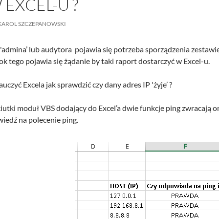
 EXCEL-U ?
KAROL SZCZEPANOWSKI
'admina’ lub audytora pojawia się potrzeba sporządzenia zestawi
k tego pojawia się żądanie by taki raport dostarczyć w Excel-u.
uczyć Excela jak sprawdzić czy dany adres IP 'żyje’ ?
iutki moduł VBS dodający do Excel’a dwie funkcje ping zwracają 
iedź na polecenie ping.