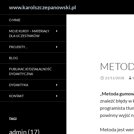
Szukaj
www.karolszczepanowski.pl
Przejdź
O MNIE
do
treści
MOJE KURSY – MATERIAŁY
DLA UCZESTNIKÓW
PROJEKTY…
BLOG
METOD
PUBLIKACJE/DZIAŁALNOŚĆ
DYDAKTYCZNA
21/11/2018
DYDAKTYKA
„
Metoda gumowe
KONTAKT
znaleźć błędy w 
programista tłu
powinny wyjść na
TAGI
Metoda jest wer
admin
(17)