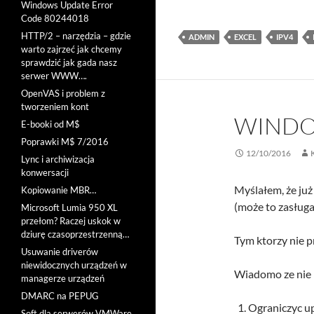
Windows Update Error
Code 80244018
HTTP/2 – narzędzia – gdzie
ADMIN
EXCEL
IPV4
warto zajrzeć jak chcemy
sprawdzić jak gada nasz
serwer WWW….
OpenVAS i problem z
tworzeniem kont
WINDOW
E-booki od M$
Poprawki M$ 7/2016
12/10/2016
Lync i archiwizacja
konwersacji
Myślałem, że już
Kopiowanie MBR…
(może to zasługa
Microsoft Lumia 950 XL
przełom? Raczej uskok w
dziurę czasoprzestrzenną…
Tym ktorzy nie p
Usuwanie driverów
niewidocznych urządzeń w
Wiadomo ze nie k
managerze urządzeń
DMARC na PEPUG
Ograniczyc u
Soft dla serwerów VMWare