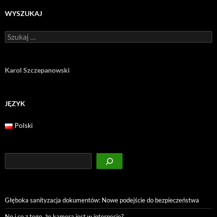
WYSZUKAJ
Szukaj:
Karol Szczepanowski
JĘZYK
Polski
Szukaj
Głęboka sanityzacja dokumentów: Nowe podejście do bezpieczeństwa
No i co z tego, że kamera jest w internecie?