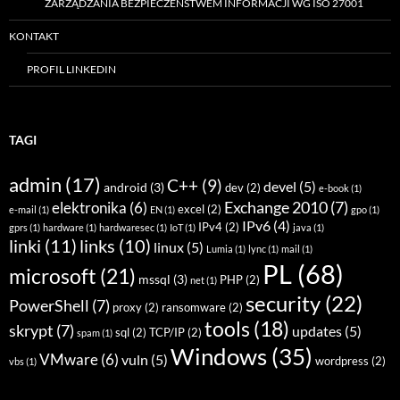
ZARZĄDZANIA BEZPIECZEŃSTWEM INFORMACJI WG ISO 27001
KONTAKT
PROFIL LINKEDIN
TAGI
admin
(17)
C++
(9)
devel
(5)
android
(3)
dev
(2)
e-book
(1)
Exchange 2010
(7)
elektronika
(6)
excel
(2)
e-mail
(1)
EN
(1)
gpo
(1)
IPv6
(4)
IPv4
(2)
gprs
(1)
hardware
(1)
hardwaresec
(1)
IoT
(1)
java
(1)
linki
(11)
links
(10)
linux
(5)
Lumia
(1)
lync
(1)
mail
(1)
PL
(68)
microsoft
(21)
mssql
(3)
PHP
(2)
net
(1)
security
(22)
PowerShell
(7)
proxy
(2)
ransomware
(2)
tools
(18)
skrypt
(7)
updates
(5)
sql
(2)
TCP/IP
(2)
spam
(1)
Windows
(35)
VMware
(6)
vuln
(5)
wordpress
(2)
vbs
(1)