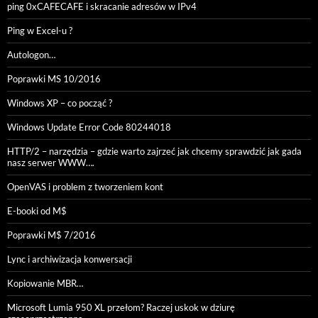
ping 0xCAFECAFE i skracanie adresów w IPv4
Ping w Excel-u ?
Autologon…
Poprawki MS 10/2016
Windows XP – co począć ?
Windows Update Error Code 80244018
HTTP/2 – narzędzia – gdzie warto zajrzeć jak chcemy sprawdzić jak gada
nasz serwer WWW….
OpenVAS i problem z tworzeniem kont
E-booki od M$
Poprawki M$ 7/2016
Lync i archiwizacja konwersacji
Kopiowanie MBR…
Microsoft Lumia 950 XL przełom? Raczej uskok w dziurę