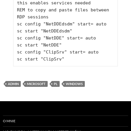
this enables services needed

REM to copy and paste files between 
RDP sessions

sc config "NetDDEdsdm" start= auto

sc start "NetDDEdsdm"

sc config "NetDDE" start= auto

sc start "NetDDE"

sc config "ClipSrv" start= auto

sc start "ClipSrv"
ADMIN
MICROSOFT
PL
WINDOWS
O MNIE