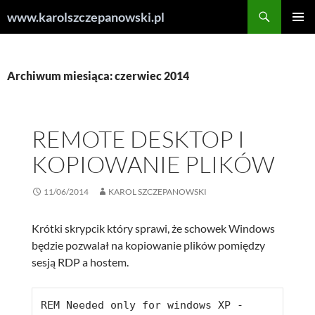
Przejdź
Szukaj
www.karolszczepanowski.pl
do
MENU
treści
GŁÓWN
Archiwum miesiąca: czerwiec 2014
REMOTE DESKTOP I
KOPIOWANIE PLIKÓW
11/06/2014
KAROL SZCZEPANOWSKI
Krótki skrypcik który sprawi, że schowek Windows
będzie pozwalał na kopiowanie plików pomiędzy
sesją RDP a hostem.
REM Needed only for windows XP - 