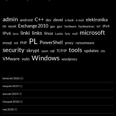
admin
C++
elektronika
devel
android
dev
e-book
e-mail
Exchange 2010
excel
IPv4
EN
gpo
gprs
hardware
hardwaresec
IoT
microsoft
linki
links
linux
IPv6
java
Lumia
lync
mail
PL
PowerShell
mssql
PHP
proxy
ransomware
net
security
tools
skrypt
updates
sql
TCP/IP
spam
vbs
Windows
VMware
vuln
wordpress
kwiecień 2026
(2)
sierpień 2019
(1)
styczeń 2019
(1)
listopad 2018
(2)
maj 2018
(1)